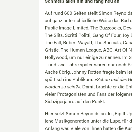
Schmeiß alles hin und fang neu an
Auf rund 600 Seiten stellt Simon Reynold
auf ganz unterschiedliche Weise das Rad 
Public Image Limited, The Buzzcocks, Dev
The Slits, Scritti Politti, Gang Of Four, Joy
The Fall, Robert Wayatt, The Specials, Cab
Gristle, The Human League, ABC, Art Of N
Hollywood, um nur einige zu nennen. Im 
– und zwei Jahre später waren nur noch 
Asche übrig. Johnny Rotten fragte beim let
spöttisch ins Publikum:
»Schon mal das Ge
worden zu sein?«
. Damit brachte er die E
vieler Protagonisten und Fans der folgenr
Siebzigerjahre auf den Punkt.
Hier setzt Simon Reynolds an. In „Rip It 
jene Musikgeneration unter die Lupe, für 
Anfang war. Viele von ihnen hatten die K