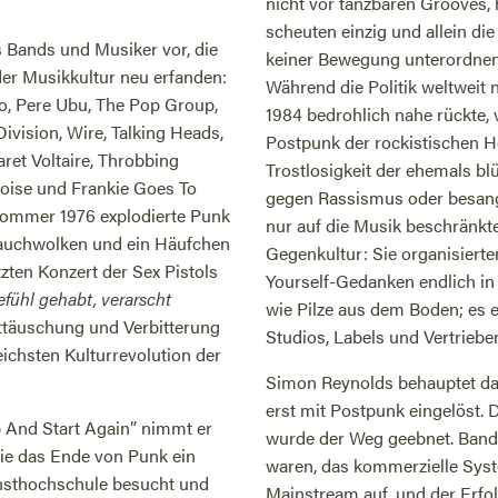
nicht vor tanzbaren Grooves, 
scheuten einzig und allein di
s Bands und Musiker vor, die
keiner Bewegung unterordnen, 
der Musikkultur neu erfanden:
Während die Politik weltweit 
o, Pere Ubu, The Pop Group,
1984 bedrohlich nahe rückte, 
 Division, Wire, Talking Heads,
Postpunk der rockistischen H
aret Voltaire, Throbbing
Trostlosigkeit der ehemals bl
oise und Frankie Goes To
gegen Rassismus oder besange
Sommer 1976 explodierte Punk
nur auf die Musik beschränkte
Rauchwolken und ein Häufchen
Gegenkultur: Sie organisierte
zten Konzert der Sex Pistols
Yourself-Gedanken endlich in
fühl gehabt, verarscht
wie Pilze aus dem Boden; es 
nttäuschung und Verbitterung
Studios, Labels und Vertriebe
eichsten Kulturrevolution der
Simon Reynolds behauptet d
erst mit Postpunk eingelöst.
Up And Start Again” nimmt er
wurde der Weg geebnet. Bands,
die das Ende von Punk ein
waren, das kommerzielle Syst
unsthochschule besucht und
Mainstream auf, und der Erfol