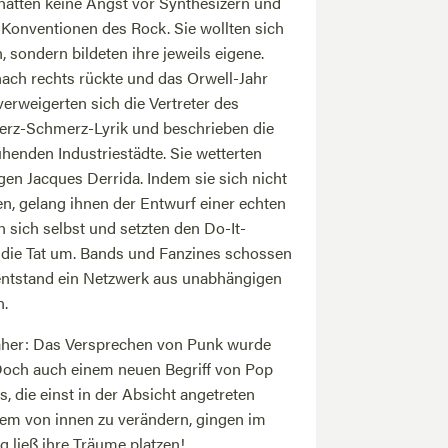
hatten keine Angst vor Synthesizern und
e Konventionen des Rock. Sie wollten sich
sondern bildeten ihre jeweils eigene.
nach rechts rückte und das Orwell-Jahr
verweigerten sich die Vertreter des
erz-Schmerz-Lyrik und beschrieben die
ühenden Industriestädte. Sie wetterten
n Jacques Derrida. Indem sie sich nicht
n, gelang ihnen der Entwurf einer echten
n sich selbst und setzten den Do-It-
 die Tat um. Bands und Fanzines schossen
entstand ein Netzwerk aus unabhängigen
n.
aher: Das Versprechen von Punk wurde
 Doch auch einem neuen Begriff von Pop
 die einst in der Absicht angetreten
em von innen zu verändern, gingen im
g ließ ihre Träume platzen!