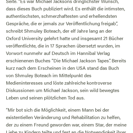
Seite. “Es war Michael Jacksons dringlichster Wunsch,
dass dieses Buch publiziert wird. Es enthält die intimsten,
authentischsten, schmerzhaftesten und erhellendsten
Gespräche, die er jemals zur Veröffentlichung freigab”,
schreibt Shmuley Boteach, der elf Jahre lang an der
Oxford University gelehrt hatte und insgesamt 21 Bücher
veröffentlichte, die in 17 Sprachen übersetzt wurden, im
Vorwort nunmehr auf Deutsch im Hannibal Verlag
erschienenen Buches “Die Michael Jackson Tapes”. Bereits
kurz nach dem Erscheinen in den USA stand das Buch
von Shmuley Boteach im Mittelpunkt des
Medieninteresses und löste zahlreiche kontroverse
Diskussionen um Michael Jackson, sein wild bewegtes
Leben und seinen plötzlichen Tod aus.
“Mir bot sich die Möglichkeit, einem Mann bei der
existentiellen Veränderung und Rehabilitation zu helfen,
der zu einem Freund geworden war, einem Star, der meine
Liebe zu Kindern teilte und fest an die Notwendigkeit ihrer