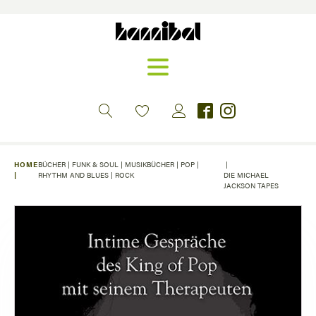
HOME
BÜCHER
|
FUNK & SOUL
|
MUSIKBÜCHER
|
POP
|
|
|
RHYTHM AND BLUES
|
ROCK
DIE MICHAEL
JACKSON TAPES