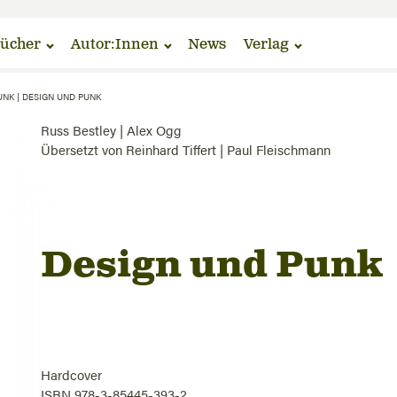
ücher
Autor:Innen
News
Verlag
UNK
|
DESIGN UND PUNK
Russ Bestley
|
Alex Ogg
Übersetzt von
Reinhard Tiffert
|
Paul Fleischmann
Design und Punk
Hardcover
ISBN 978-3-85445-393-2