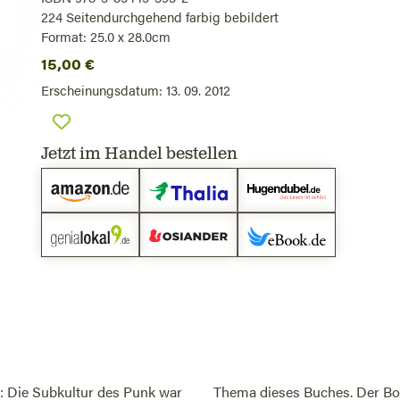
224
Seiten
durchgehend farbig bebildert
Format: 25.0 x 28.0cm
15,00
€
Erscheinungsdatum:
13. 09. 2012
Jetzt im Handel bestellen
e: Die Subkultur des Punk war
ich bis zu heutigen Anarcho