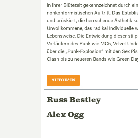
in ihrer Blütezeit gekennzeichnet durch ei
Punk-Bands aus aller Welt. Mehr als 500 Abb
nonkonformistischen Auftritt. Das Establ
chronologischer Reihenfolge zeigen di
und brüskiert, die herrschende Ästhetik k
Künstlern wie Jamie Reid, Peter Saville
Unvollkommene, das radikal Individuelle 
Pettibon, Paul Imagine und vielen anderen. Di
Lebensweise. Die Entwicklung dieser sti
zeigt in wundervoller Gestaltung die vie
Vorläufern des Punk wie MC5, Velvet Un
mit Beispielen aus 35 Ländern, von Belgi
über die „Punk-Explosion“ mit den Sex Pi
bis zur Schweiz. Ein Standardwerk, verf
Clash bis zu neueren Bands wie Green Day
AUTOR*IN
Russ Bestley
Alex Ogg