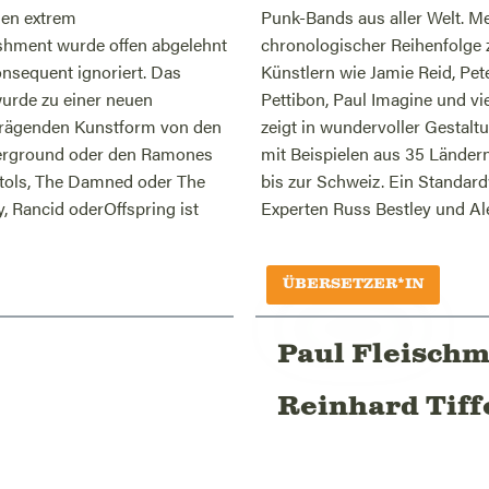
nen extrem
ildungen in
ishment wurde offen abgelehnt
e wegweisenden Arbeiten von
onsequent ignoriert. Das
 Lindsey Kuhn, Raymond
wurde zu einer neuen
eses einzigartige Buch
lprägenden Kunstform von den
len Facetten des Punk-Designs
derground oder den Ramones
en bis China, von Kolumbien
stols, The Damned oder The
asst von den ausgewiesenen
, Rancid oderOffspring ist
Experten Russ Bestley und Al
ÜBERSETZER*IN
Paul Fleisch
Reinhard Tiff