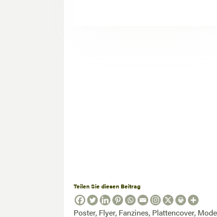
Teilen Sie diesen Beitrag
Poster, Flyer, Fanzines, Plattencover, Mod
Thema dieses Buches. Der Bogen spannt s