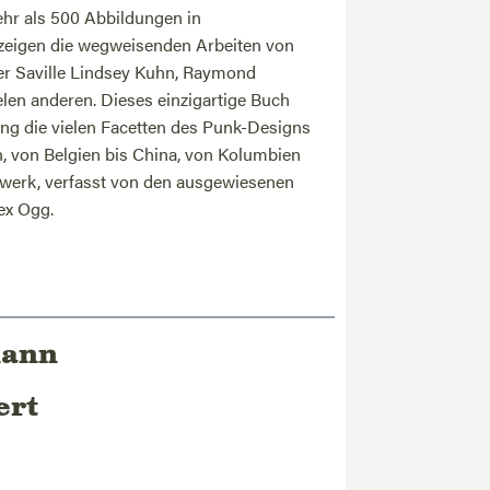
ex Ogg.
mann
ert