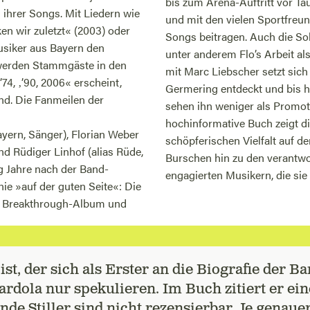
bis zum Arena-Auftritt vor Ta
ihrer Songs. Mit Liedern wie
und mit den vielen Sportfreun
n wir zuletzt« (2003) oder
Songs beitragen. Auch die Sol
usiker aus Bayern den
unter anderem Flo’s Arbeit al
erden Stammgäste in den
mit Marc Liebscher setzt sich
74, ‚’90, 2006« erscheint,
Germering entdeckt und bis he
and. Die Fanmeilen der
sehen ihn weniger als Promot
hochinformative Buch zeigt di
ayern, Sänger), Florian Weber
schöpferischen Vielfalt auf 
nd Rüdiger Linhof (alias Rüde,
Burschen hin zu den verantwo
g Jahre nach der Band-
engagierten Musikern, die sie 
e »auf der guten Seite«: Die
hr Breakthrough-Album und
st, der sich als Erster an die Biografie der B
rdola nur spekulieren. Im Buch zitiert er ein
nde Stiller sind nicht rezensierbar. Je genaue