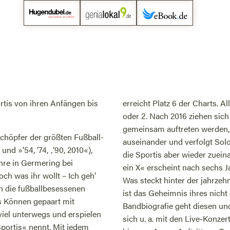
rtis von ihren Anfängen bis
erreicht Platz 6 der Charts. A
oder 2. Nach 2016 ziehen sich
gemeinsam auftreten werden, i
Schöpfer der größten Fußball-
auseinander und verfolgt Sol
nd »’54, ’74, ‚’90, 2010«),
die Sportis aber wieder zuein
ahre in Germering bei
ein X« erscheint nach sechs
h was ihr wollt – Ich geh’
Was steckt hinter der jahrze
n die fußballbesessenen
ist das Geheimnis ihres nicht
s Können gepaart mit
Bandbiografie geht diesen und
viel unterwegs und erspielen
sich u. a. mit den Live-Konz
Sportis« nennt. Mit jedem