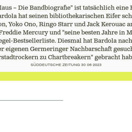
aus – Die Bandbiografie" ist tatsächlich ein
ardola hat seinen bibliothekarischen Eifer sc
n, Yoko Ono, Ringo Starr und Jack Kerouac an
Freddie Mercury und "seine besten Jahre in 
egel-Bestsellerliste. Diesmal hat Bardola nac
er eigenen Germeringer Nachbarschaft gesucht
rstadtrockern zu Chartbreakern" gebracht hab
SÜDDEUTSCHE ZEITUNG 30 06 2023