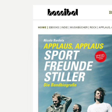
B
HOME |
EBOOKS
|
INDIE
|
MUSIKBÜCHER
|
ROCK
|
APPLAUS, 