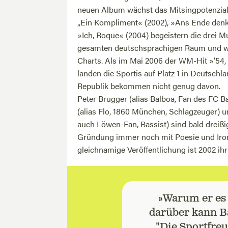
neuen Album wächst das Mitsingpotenzial 
„Ein Kompliment« (2002), »Ans Ende denke
»Ich, Roque« (2004) begeistern die drei M
gesamten deutschsprachigen Raum und w
Charts. Als im Mai 2006 der WM-Hit »’54, ’
landen die Sportis auf Platz 1 in Deutschl
Republik bekommen nicht genug davon.
Peter Brugger (alias Balboa, Fan des FC B
(alias Flo, 1860 München, Schlagzeuger) u
auch Löwen-Fan, Bassist) sind bald dreißi
Gründung immer noch mit Poesie und Ironi
gleichnamige Veröffentlichung ist 2002 i
»Warum er es i
darüber kann Ba
"Die Sportfreu