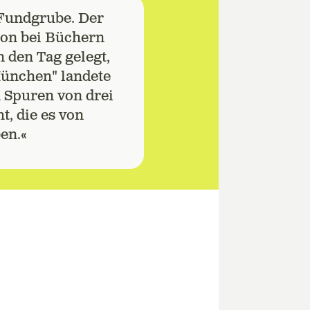
e Fundgrube. Der
hon bei Büchern
 den Tag gelegt,
München" landete
h Spuren von drei
, die es von
en.«