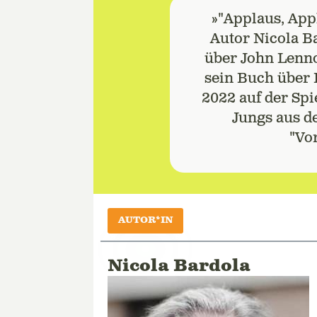
»"Applaus, Appl
Autor Nicola B
über John Lenno
sein Buch über 
2022 auf der Spi
Jungs aus d
"Vo
AUTOR*IN
Nicola Bardola