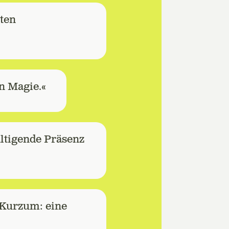
ten
an Magie.«
ältigende Präsenz
 Kurzum: eine