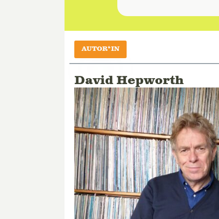
AUTOR*IN
David Hepworth