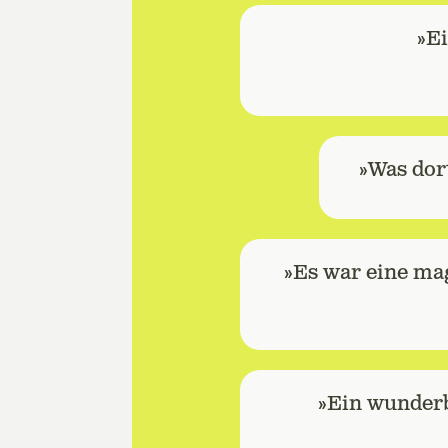
»E
»Was dort
»Es war eine mag
»Ein wunderb