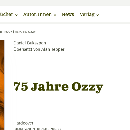
ücher
Autor:Innen
News
Verlag
R
|
ROCK
|
75 JAHRE OZZY
Daniel Bukszpan
Übersetzt von
Alan Tepper
75 Jahre Ozzy
Hardcover
ISBN 978-3-85445-788-6