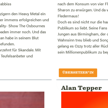
 abbiss
nach dem Konsum von vier Fl
Sharon zu erwürgen. Und da w
zigern den Heavy Metal ein
Fledermaus!
iner immens erfolgreichen und
Doch es sind nicht nur die h
eality- Show The Osbournes
Publikum so liebt. Seine Fan
kapaden immer noch. Und das
Jungen aus Birmingham, der d
man habe in seinem Blut
Wahnsinn treu blieb und Songs
gefunden.
gelang es Ozzy trotz aller R
rzehnt für Skandale. Mit
sein Millionenpublikum zu beg
g Teufelsanbeter und
ÜBERSETZER*IN
Alan Tepper