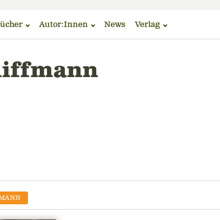
ücher
Autor:Innen
News
Verlag
hiffmann
FMANN