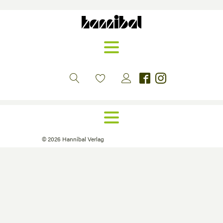
©
2026
Hannibal Verlag