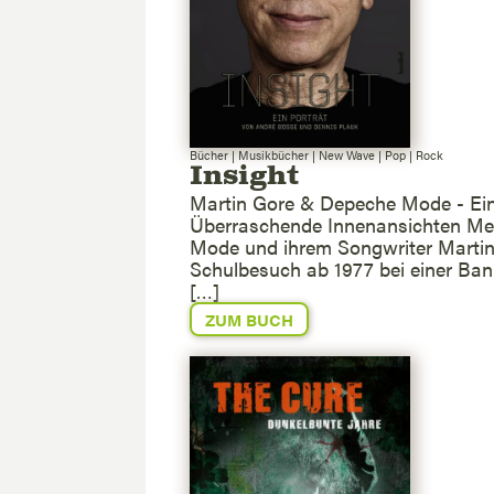
Bücher
|
Musikbücher
|
New Wave
|
Pop
|
Rock
Insight
Martin Gore & Depeche Mode - Ein
Überraschende Innenansichten Mehr
Mode und ihrem Songwriter Martin 
Schulbesuch ab 1977 bei einer Bank
[…]
ZUM BUCH