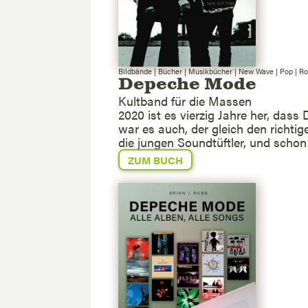
Bildbände
|
Bücher
|
Musikbücher
|
New Wave
|
Pop
|
Ro
Depeche Mode
Kultband für die Massen
2020 ist es vierzig Jahre her, das
war es auch, der gleich den richt
die jungen Soundtüftler, und schon
ZUM BUCH