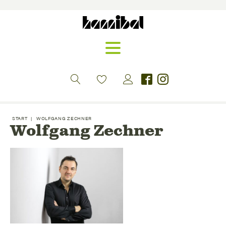
START
|
WOLFGANG ZECHNER
Wolfgang Zechner