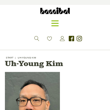
START
|
UH-YOUNG KIM
Uh-Young Kim