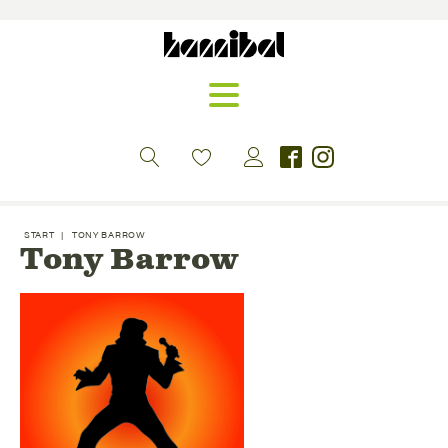
START
|
TONY BARROW
Tony Barrow