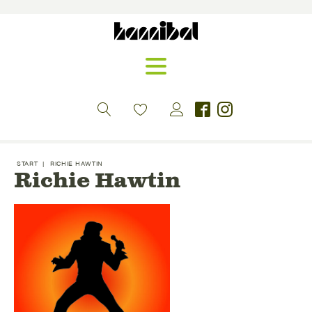
START
|
RICHIE HAWTIN
Richie Hawtin