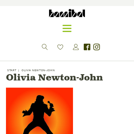
START
|
OLIVIA NEWTON-JOHN
Olivia Newton-John