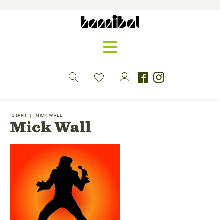
START
|
MICK WALL
Mick Wall