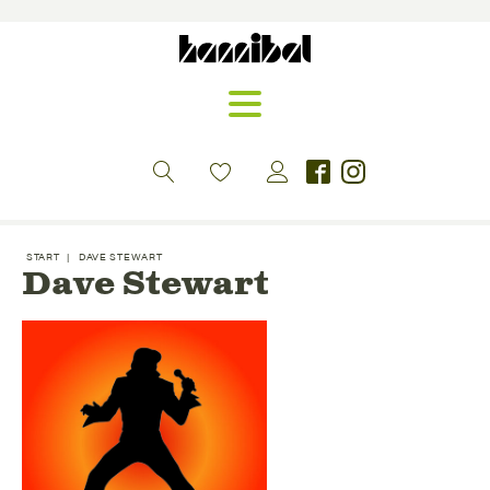
START
|
DAVE STEWART
Dave Stewart